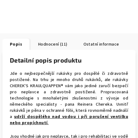
Popis
Hodnocení (11)
Ostatní informace
Detailní popis produktu
Jde o nejbezpečnější rukávky pro dospělé či zdravotně
postižené. Na trhu je mnoho druhů rukávků, ale rukávky
CHEREK'S KRAULQUAPPEN® vám jako jediné zaručí bezpečí
pro neplavce a zdravotně postižené. Propracovaná
technologie s mnohaletými zkušenostmi z vývoje od
německého specialisty - pana Reinera Chereka. Uvnitř
rukávků je pěna v ochranné fólii, která rovnoměrně nadnáší
a
udrží dospělého nad vodou i při porušení ventilku
nebo propíchnutí
.
Jsou vhodné jak pro neplavce, tak i pro rehabilitaci ve vodě