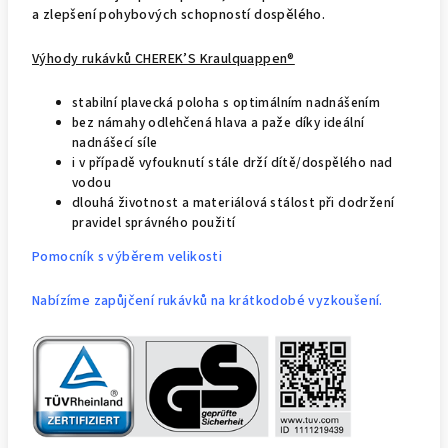
a zlepšení pohybových schopností dospělého.
Výhody rukávků CHEREK’S Kraulquappen®
stabilní plavecká poloha s optimálním nadnášením
bez námahy odlehčená hlava a paže díky ideální
nadnášecí síle
i v případě vyfouknutí stále drží dítě/dospělého nad
vodou
dlouhá životnost a materiálová stálost při dodržení
pravidel správného použití
Pomocník s výběrem velikosti
Nabízíme zapůjčení rukávků na krátkodobé vyzkoušení.