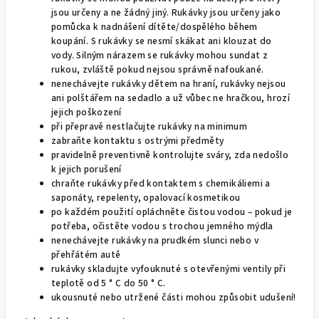
jsou určeny a ne žádný jiný. Rukávky jsou určeny jako
pomůcka k nadnášení dítěte/dospělého během
koupání. S rukávky se nesmí skákat ani klouzat do
vody. Silným nárazem se rukávky mohou sundat z
rukou, zvláště pokud nejsou správně nafoukané.
nenechávejte rukávky dětem na hraní, rukávky nejsou
ani polštářem na sedadlo a už vůbec ne hračkou, hrozí
jejich poškození
při přepravě nestlačujte rukávky na minimum
zabraňte kontaktu s ostrými předměty
pravidelně preventivně kontrolujte sváry, zda nedošlo
k jejich porušení
chraňte rukávky před kontaktem s chemikáliemi a
saponáty, repelenty, opalovací kosmetikou
po každém použití opláchněte čistou vodou – pokud je
potřeba, očistěte vodou s trochou jemného mýdla
nenechávejte rukávky na prudkém slunci nebo v
přehřátém autě
rukávky skladujte vyfouknuté s otevřenými ventily při
teplotě od 5 ° C do 50 ° C.
ukousnuté nebo utržené části mohou způsobit udušení!