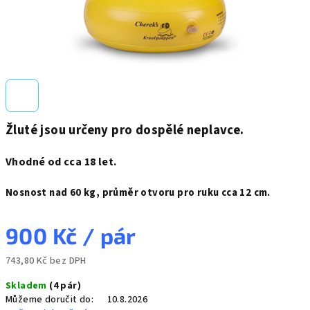
Žluté jsou určeny pro dospělé neplavce.
Vhodné od cca 18 let.
Nosnost nad 60 kg, průměr otvoru pro ruku cca 12 cm.
900 Kč
/ pár
743,80 Kč bez DPH
Měrná
Skladem
(4 pár)
cena:
Můžeme doručit do:
10.8.2026