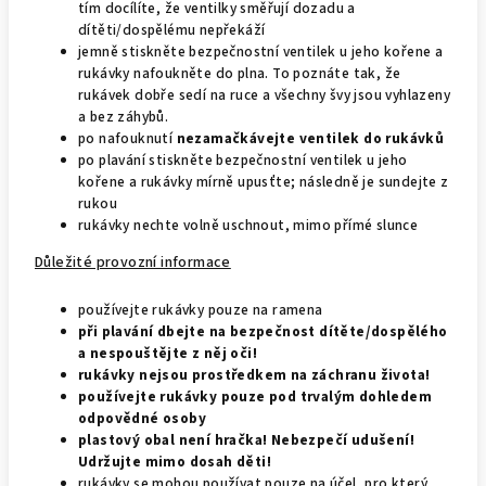
tím docílíte, že ventilky směřují dozadu a
dítěti/dospělému nepřekáží
jemně stiskněte bezpečnostní ventilek u jeho kořene a
rukávky nafoukněte do plna. To poznáte tak, že
rukávek dobře sedí na ruce a všechny švy jsou vyhlazeny
a bez záhybů.
po nafouknutí
nezamačkávejte ventilek do rukávků
po plavání stiskněte bezpečnostní ventilek u jeho
kořene a rukávky mírně upusťte; následně je sundejte z
rukou
rukávky nechte volně uschnout, mimo přímé slunce
Důležité provozní informace
používejte rukávky pouze na ramena
při plavání dbejte na bezpečnost dítěte/dospělého
a nespouštějte z něj oči!
rukávky nejsou prostředkem na záchranu života!
používejte rukávky pouze pod trvalým dohledem
odpovědné osoby
plastový obal není hračka! Nebezpečí udušení!
Udržujte mimo dosah děti!
rukávky se mohou používat pouze na účel, pro který