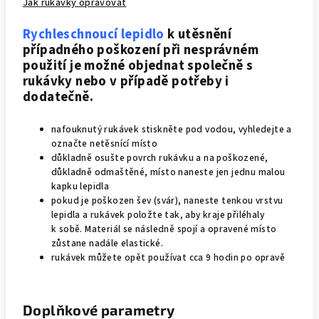
Jak rukávky opravovat
Rychleschnoucí lepidlo
k utěsnění
případného poškození při nesprávném
použití je možné objednat společně s
rukávky nebo v případě potřeby i
dodatečně.
nafouknutý rukávek stiskněte pod vodou, vyhledejte a
označte netěsnící místo
důkladně osušte povrch rukávku a na poškozené,
důkladně odmaštěné, místo naneste jen jednu malou
kapku lepidla
pokud je poškozen šev (svár), naneste tenkou vrstvu
lepidla a rukávek položte tak, aby kraje přiléhaly
k sobě. Materiál se následně spojí a opravené místo
zůstane nadále elastické.
rukávek můžete opět používat cca 9 hodin po opravě
Doplňkové parametry