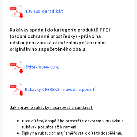
certifikát
TUV SUD
Rukávky spadají do kategorie produktů PPE II
(osobní ochranné prostředky) - právo na
odstoupení zaniká otevřením/poškozením
originálního zapečetěného obalu!
štítek 0044-KQ-E
Rukávky CHEREKS - návod na použití
Jak správně rukávky nasazovat a sundávat
ruce dítěte/dospělého prostrčte otvorem v rukávku a
rukávek posuňte až k rameni
šipky na rukávcích mají směřovat k dítěti/dospělému,