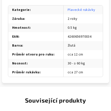
Kategorie
:
Plavecké rukávky
Záruka
:
2 roky
Hmotnost
:
0.5 kg
EAN
:
4260656970034
Barva
:
žlutá
Průměr otvoru pro ruku
:
cca 12 cm
Nosnost
:
30 - ≥ 60 kg
Průměr rukávku
:
cca 27 cm
Související produkty