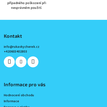
případného poškození při
hvězdiček.
nesprávném použití.
Z
á
p
Kontakt
a
info
@
rukavkycherek.cz
t
+420603402803
í
Informace pro vás
Hodnocení obchodu
Informace