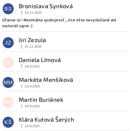
Bronislava Synková
BS
|
30.11.2025
Hodnocení obchodu je 5 z 5 hvězdiček.
Úžasne sú ! Maximálna spokojnosť , síce ešte nevyskúšané ale
materiál super :)
Jiri Zezula
JZ
|
25.11.2025
Hodnocení obchodu je 5 z 5 hvězdiček.
Daniela Límová
DL
|
29.9.2025
Hodnocení obchodu je 5 z 5 hvězdiček.
Markéta Menšíková
MM
|
10.9.2025
Hodnocení obchodu je 5 z 5 hvězdiček.
Martin Buriánek
MB
|
20.8.2025
Hodnocení obchodu je 5 z 5 hvězdiček.
Klára Kutová Šerých
KŠ
|
18.8.2025
Hodnocení obchodu je 5 z 5 hvězdiček.