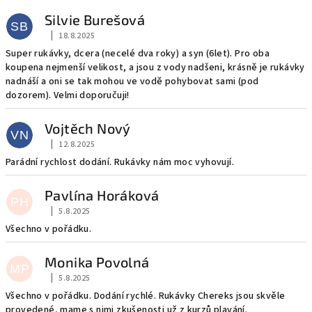
Silvie Burešová
SB
|
18.8.2025
Hodnocení obchodu je 5 z 5 hvězdiček.
Super rukávky, dcera (necelé dva roky) a syn (6let). Pro oba
koupena nejmenší velikost, a jsou z vody nadšeni, krásně je rukávky
nadnáší a oni se tak mohou ve vodě pohybovat sami (pod
dozorem). Velmi doporučuji!
Vojtěch Nový
VN
|
12.8.2025
Hodnocení obchodu je 5 z 5 hvězdiček.
Parádní rychlost dodání. Rukávky nám moc vyhovují.
Pavlína Horáková
PH
|
5.8.2025
Hodnocení obchodu je 5 z 5 hvězdiček.
Všechno v pořádku.
Monika Povolná
MP
|
5.8.2025
Hodnocení obchodu je 5 z 5 hvězdiček.
Všechno v pořádku. Dodání rychlé. Rukávky Chereks jsou skvěle
provedené, mame s nimi zkušenosti už z kurzů plavání.