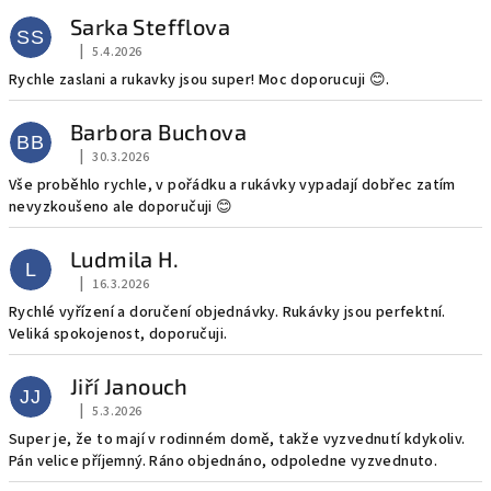
i
Sarka Stefflova
s
SS
|
5.4.2026
Hodnocení obchodu je 5 z 5 hvězdiček.
h
Rychle zaslani a rukavky jsou super! Moc doporucuji 😊.
o
d
Barbora Buchova
BB
n
|
30.3.2026
Hodnocení obchodu je 5 z 5 hvězdiček.
Vše proběhlo rychle, v pořádku a rukávky vypadají dobřec zatím
o
nevyzkoušeno ale doporučuji 😊
c
e
Ludmila H.
L
n
|
16.3.2026
Hodnocení obchodu je 5 z 5 hvězdiček.
í
Rychlé vyřízení a doručení objednávky. Rukávky jsou perfektní.
Veliká spokojenost, doporučuji.
Jiří Janouch
JJ
|
5.3.2026
Hodnocení obchodu je 5 z 5 hvězdiček.
Super je, že to mají v rodinném domě, takže vyzvednutí kdykoliv.
Pán velice příjemný. Ráno objednáno, odpoledne vyzvednuto.