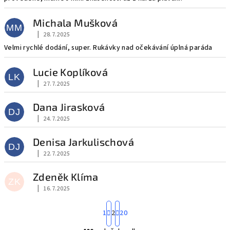
Michala Mušková
MM
|
28.7.2025
Hodnocení obchodu je 5 z 5 hvězdiček.
Velmi rychlé dodání, super. Rukávky nad očekávání úplná paráda
Lucie Koplíková
LK
|
27.7.2025
Hodnocení obchodu je 5 z 5 hvězdiček.
Dana Jirasková
DJ
|
24.7.2025
Hodnocení obchodu je 5 z 5 hvězdiček.
Denisa Jarkulischová
DJ
|
22.7.2025
Hodnocení obchodu je 5 z 5 hvězdiček.
Zdeněk Klíma
ZK
|
16.7.2025
Hodnocení obchodu je 5 z 5 hvězdiček.
S
1
2
20
t
r