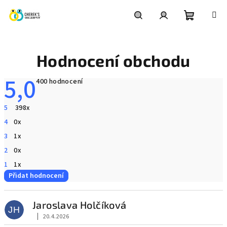
Přejít
na
obsah
Nákupní
Hledat
Přihlášení
Hodnocení obchodu
košík
5,0
Průměrné
400 hodnocení
hodnocení
obchodu
je
5
398x
5,0
z
4
0x
5
hvězdiček.
3
1x
2
0x
1
1x
Přidat hodnocení
V
ý
Jaroslava Holčíková
JH
p
|
20.4.2026
Hodnocení obchodu je 5 z 5 hvězdiček.